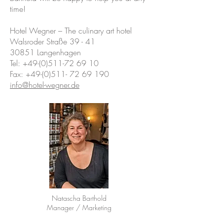
time
!
Hotel Wegner – The culinary art hotel
Walsroder Straße 39 - 41
30851 Langenhagen
Tel:
+49-(0)511-72 69 10
Fax: +49-(0)511- 72 69 190
info@hotel-wegner.de
Natascha Barthold
Manager / Marketing