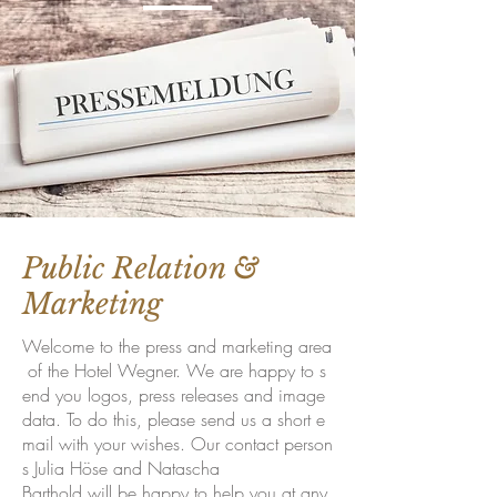
Public Relation &
Marketing
Welcome
to
the
press
and
marketing
area
of
the
Hotel
Wegner
.
We
are
happy
to
s
end
yo
u
logos
,
press
releases
and
image
data
.
To
do
this
,
please
send
us
a
short
e
mail
with
your
wishes
.
Our
contact
person
s
Julia
Höse
and
Natascha
Barthold
will
be
happy
to
help
yo
u
at
any