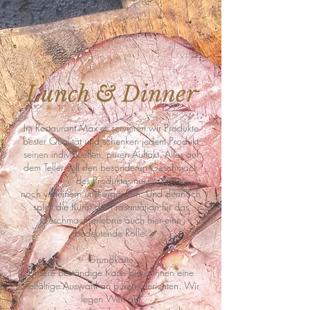
Lunch & Dinner
Im Restaurant Max´es servieren wir Produkte
bester Qualität und schenken jedem Produkt
seinen individuellen, puren Auftakt. Alles auf
dem Teller soll den besonderen Geschmack
des Produktes nur
noch verfeinern und ergänzen. Und dennoch
spielt die Kunst der Präsentation für das
Geschmackserlebnis auch hier eine
bedeutende Rolle.
Grundkarte
Unsere beständige Karte bietet Ihnen eine
vielfältige Auswahl an puren Gerichten. Wir
legen Wert auf