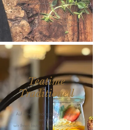
etwas Speziellem, etwas was Ihnen
besonders gut schmeckt. Auf Vorbestellung
zaubern wir Ihnen
Ihr besonderes Wunsch-Gericht. Ideal für
Familien- und Business-Lunch und -Dinner.
Teatime
Traditionell
Auf einer wunderschönen Etagère
servieren
wir Ihnen lauter kleine Köstlichkeiten: