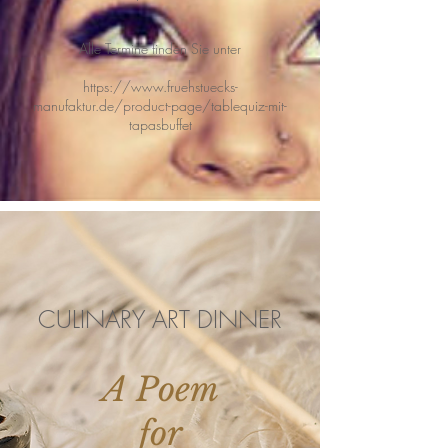
Alle Termine finden Sie unter
https://www.fruehstuecks-
manufaktur.de/product-page/tablequiz-mit-
tapasbuffet
CULINARY ART DINNER
A Poem
for