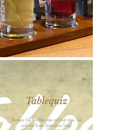
meets Art )
und Saisonal (Sommeredition,
Weihnachtsedition) an.
Der Afternoon Tea muss mindestens 24
Stunden vorher reserviert werden.
Tablequiz
Bringen Sie Ihre Freunde mit und raten Sie
sich mit Ihrem Team zum Sieg!