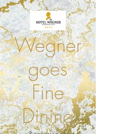
Wegner
goes
Fine
Dining
Restaurant