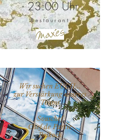
- 23:00 Uhr
Restaurant
Wir suchen EUCH...
zur Verstärkung unseres
Teams
Souschef
Chef de Partie
Beikoch