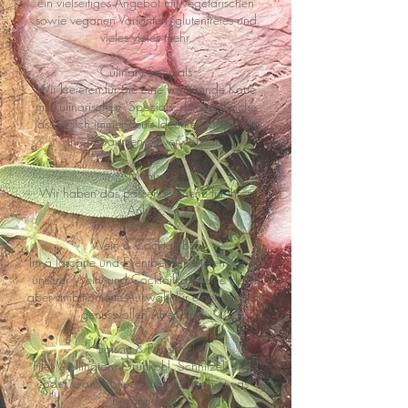
ein vielseitiges Angebot mit vegetarischen
sowie veganen Varianten, glutenfreies und
vieles vieles mehr.
Culinary Specials
Wir kreieren für Sie eine variierende Karte
mit kulinarischen "Specials". Unsere Köche
lassen sich immer neue Ideen einfallen, um
Ihren Gaumen zu verwöhnen.
Menüs
Wir haben das passende Menü für Ihren
Anlass.
Wein & Cocktail Bar
Im á la carte und Eventbereich bieten wir mit
unserer Wein- und Cocktailkarte eine kleine
aber ambitionierte Auswahl für einen runden,
genussvollen Abend an.
Saison & Pauschal
Filet Wellington, Grünkohl, Schnitzel, Wild
oder Gans? Sie gelüstet es nach etwas
Besonderem,