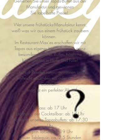
Genießen Sie unser Tapas-Buffet aus der
Manufaktur und gewinnen
Sie fabelhafte Preise!
Wer unsere Frühstücks-Manufaktur kennt,
weiß was wir aus einem Frühstück zaubern
können.
Im Restaurant Max´es erschaffen wir mit
Tapas aus eigener Herstellung ein ganz
besonders leckeres Buffet. Köstliche
Kleinigkeiten in Hülle und Fülle!
Dazu 4 Runden raten, gewinnen und
vielleicht noch den ein oder anderen
Cocktail...
... fertig ist ein perfekter Abend.
Einlass: ab 17 Uhr
Eröffnung der Cocktailbar: ab 17 Uhr
Eröffnung unseres Tapasbuffets: ab 17:30
Uhr
Beginn Tablequiz: 19 Uhr
Dauer Tablequiz: ca. 2,5 Stunden