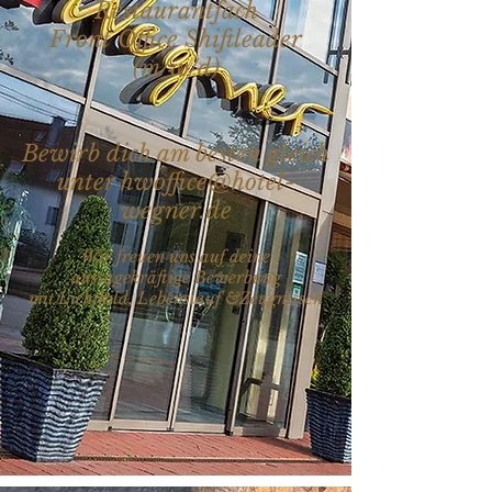
Restaurantfach
Front Office Shiftleader
(m/w/d)
Bewirb dich am besten gleich
unter
hwoffice@hotel-
wegner.de
Wir freuen uns auf deine
aussagekräftige Bewerbung
mit Lichtbild, Lebenslauf &Zeugnissen