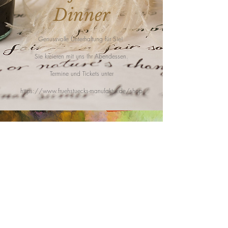
Dinner
Genussvolle Unterhaltung für Sie!
Sie kreieren mit uns Ihr Abendessen.
Termine und Tickets unter
https://www.fruehstuecks-manufaktur.de/shop
CULINARY ART
DINNER