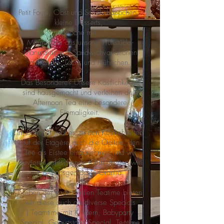
Petit Fours, Obst und Schokohäppchen,
kleine Desserts,
Brioche mit
Marmelade aus unserer Frühstücks-
Manufaktur und Sandwichvariationen
mit Gurke, Lachs und Hühnchen.
Das Besondere? Unsere Köstlichkeiten
sind hausgemacht und verleihen dem
Afternoon Tea eine besondere
Einmaligkeit.
Im Sommer gibt es zu den Köstlichkeiten
auf der Etagère auch die Option, den
Tee als Eistee einzunehmen und wir
servieren erfrischende Kleinigkeiten wie
z.B. hausgemachte Granita.
Neben der traditionellen Teatime bieten
wir diese auch als diverse Specials
( Teamtime mit Kindern, Babyparty
Special, Geburtstags Special, Teatime